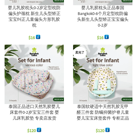
婴儿乳胶枕头0-2岁定型枕防
婴儿乳胶枕头正品泰国
偏头护颈枕 新生儿头型矫正
Bangkok0-6个月定型枕防偏
宝宝纠正儿童偏头方形乳胶
头新生儿头型矫正宝宝偏头
枕
0-2岁
$
16
$
16
卖光了
泰国正品进口天然乳胶婴儿
泰国软硬适中天然乳胶无甲
床套件0-2岁宝宝三件套 婴
醛三件套 防螨抑菌护脊儿童
儿床乳胶垫 专卖店发货
婴儿宝宝床垫套件 专柜正品
$
120
$
120