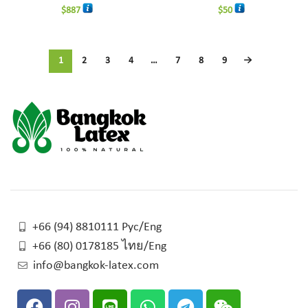
$
887
$
50
1
2
3
4
…
7
8
9
→
+66 (94) 8810111 Рус/Eng
+66 (80) 0178185 ไทย/Eng
info@bangkok-latex.com