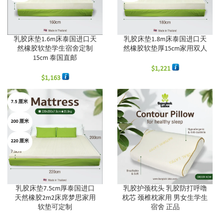
乳胶床垫1.6m床泰国进口天
乳胶床垫1.8m床泰国进口天
然橡胶软垫学生宿舍定制
然橡胶软垫厚15cm家用双人
15cm 泰国直邮
$
1,221
$
1,163
7.5 厘米
200 厘米
220 厘米
乳胶床垫7.5cm厚泰国进口
乳胶护颈枕头 乳胶防打呼噜
天然橡胶2m2床席梦思家用
枕芯 颈椎枕家用 男女生学生
软垫可定制
宿舍 正品