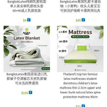
BangkokLatex纯棉乳胶枕套
BangkoLatex泰国乳胶卡通动
单人装全棉乳胶枕头套
物（小黄鸭）枕头儿童宝宝
60×40成人乳胶枕套
可拆洗护颈椎卡通两用玩具
$
4
$
45
2.5 厘米
190 厘米
90 厘米
BangkoLatex泰国原装进口乳
Thailand’s top ten famous
胶被子空调被芯天然乳胶被
latex mattresses student
可水洗四季通用
dormitory children’s latex
mattress thin 2.5cm upper and
lower bunk natural latex spine
$
155
protection mattress 90cm
$
21