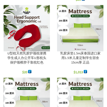
15 厘米
200 厘米
150 厘米
U型枕天然乳胶护颈枕便携
乳胶床垫1.5m床泰国进口家
学生成人办公开车U形枕头
用1.5米儿童定制学生宿舍
保护颈椎脖子靠枕红色
15cm厚 正品
$
20
$
1,013
15 厘米
15 厘米
200 厘米
200 厘米
160 厘米
180 厘米