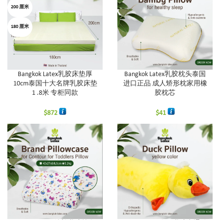
200 厘米
180 厘米
Bangkok Latex乳胶床垫厚
Bangkok Latex乳胶枕头泰国
10cm泰国十大名牌乳胶床垫
进口正品 成人矫形枕家用橡
1 .8米 专柜同款
胶枕芯
$
872
$
41