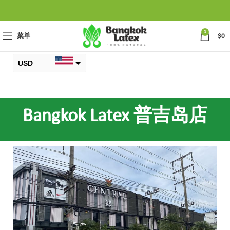
0
菜单
$
0
USD
元
THB
Bangkok Latex 普吉岛店