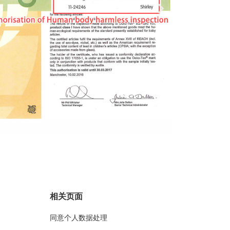
相关页面
同意个人数据处理