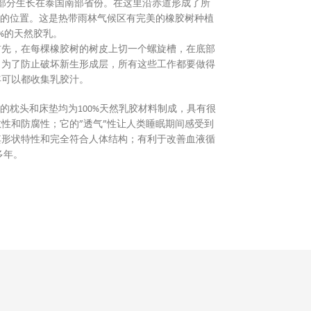
大部分生长在泰国南部省份。在这里沿赤道形成了所
公里的位置。这是热带雨林气候区有完美的橡胶树种植
 %的天然胶乳。
首先，在每棵橡胶树的树皮上切一个螺旋槽，在底部
。为了防止破坏新生形成层，所有这些工作都要做得
年可以都收集乳胶汁。
所有在售的枕头和床垫均为100%天然乳胶材料制成，具有很
性和防腐性；它的”透气”性让人类睡眠期间感受到
其形状特性和完全符合人体结构；有利于改善血液循
多年。