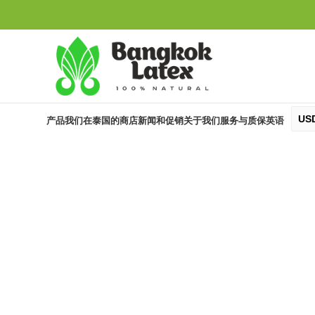
US
产品
我们在泰国的商店
新闻和促销
关于我们
服务与质保
英语
元
TH