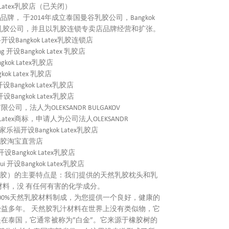
 Latex乳胶店（已关闭）
乳胶品牌， 于2014年成立泰国曼谷乳胶公司，Bangkok
曼谷乳胶公司，并且以乳胶连锁专卖店品牌经营和扩张。
Bangkok Latex乳胶连锁店
g 开设Bangkok Latex 乳胶店
gkok Latex乳胶店
k Latex 乳胶店
开设Bangkok Latex乳胶店
 开设Bangkok Latex乳胶店
司，法人为OLEKSANDR BULGAKOV
 Latex商标，申请人为公司法人OLEKSANDR
家乐福开设Bangkok Latex乳胶店
tex乳胶淘宝直营店
开设Bangkok Latex乳胶店
ui 开设Bangkok Latex乳胶店
牌（曼谷乳胶）的主要特点是：我们提供的天然乳胶枕头和乳
材料，没 有任何有害的化学成分。
00%天然乳胶材料制成，为您提供一个良好，健康的
益多年。 天然胶乳汁材料在世界上没有类似物，它
在泰国，它通常被称为”白金”。它来源于橡胶树的