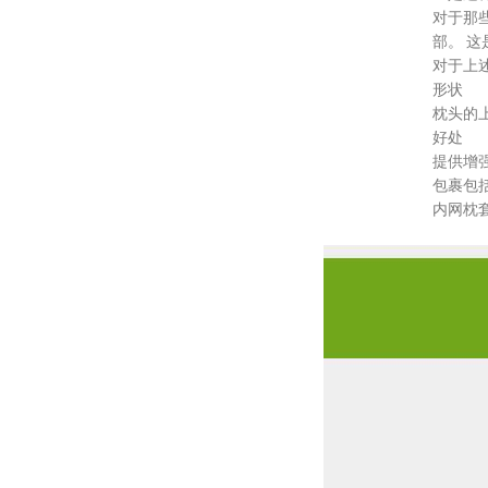
对于那
部。 
对于上
形状
枕头的
好处
提供增
包裹包
内网枕套