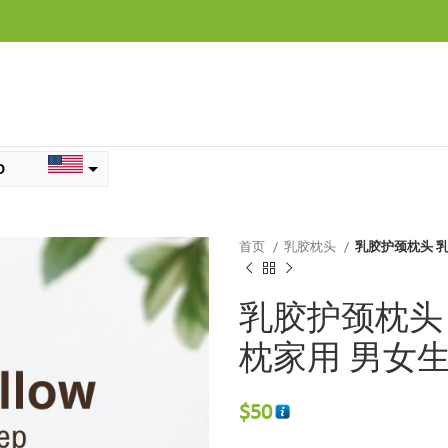
D
B
首页
乳胶枕头
乳胶护颈枕头 
乳胶护颈枕头
枕家用 男女
$
50