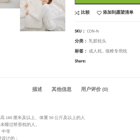
比较
添加到愿望清单
SKU：
CON-N
分类：
乳胶枕头
标签：
成人枕
,
颈椎专用枕
Share:
描述
其他信息
用户评价 (0)
身高 160 厘米及以上、体重 50 公斤及以上的人
从未睡过矫形枕的人。
：中等
样设计的：