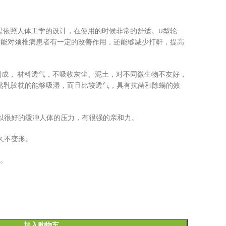
品牌乳胶枕是依照人体工学的设计，在使用的时候非常的舒适。U型轮
还能对颈椎病患者有一定的改善作用，还能够减少打鼾，提高
乳胶制成， 材料透气，不吸收灰尘、泥土，对不同微生物不友好，
。天然乳胶枕的能够吸湿，而且比较透气，具有抗菌和除螨的效
以很好的缓冲人体的压力，有很强的亲和力。
久不变形。
头。
加入购物车