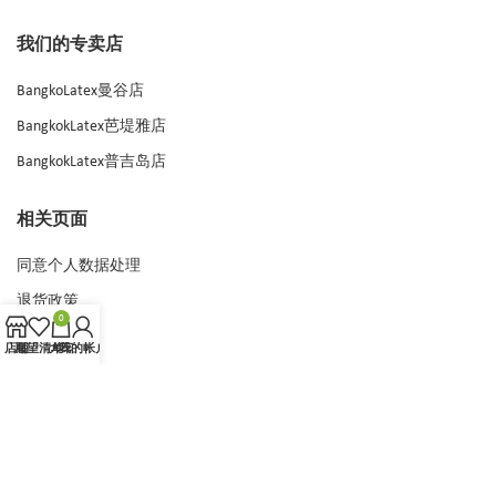
我们的专卖店
BangkoLatex曼谷店
BangkokLatex芭堤雅店
BangkokLatex普吉岛店
相关页面
同意个人数据处理
退货政策
0
常问问题
店铺
愿望清单
大车
我的帐户
联系我们
最新消息
交货跟踪号
上海芭塔乳胶制品有限公司